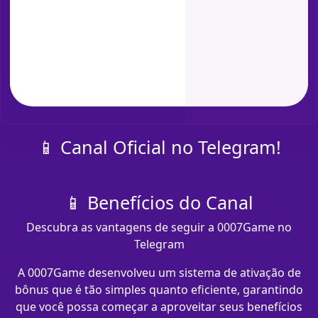
📱 Canal Oficial no Telegram!
📱 Benefícios do Canal
Descubra as vantagens de seguir a 0007Game no
Telegram
A 0007Game desenvolveu um sistema de ativação de
bônus que é tão simples quanto eficiente, garantindo
que você possa começar a aproveitar seus benefícios