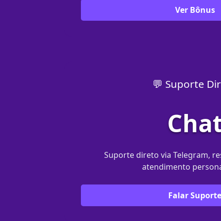
Ver Bônus
💬 Suporte Di
Cha
Suporte direto via Telegram, r
atendimento persona
Falar Suport