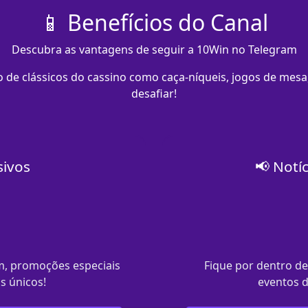
📱 Benefícios do Canal
Descubra as vantagens de seguir a 10Win no Telegram
 de clássicos do cassino como caça-níqueis, jogos de mesa,
desafiar!
sivos
📢 Notí
m, promoções especiais
Fique por dentro d
s únicos!
eventos d