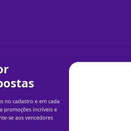
or
postas
s no cadastro e em cada
a promoções incríveis e
unte-se aos vencedores