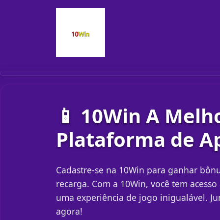
📱 10Win A Melh
Plataforma de A
Cadastre-se na 10Win para ganhar bônu
recarga. Com a 10Win, você tem acesso 
uma experiência de jogo inigualável. J
agora!