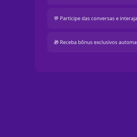
💬 Participe das conversas e interaj
🎁 Receba bônus exclusivos autom