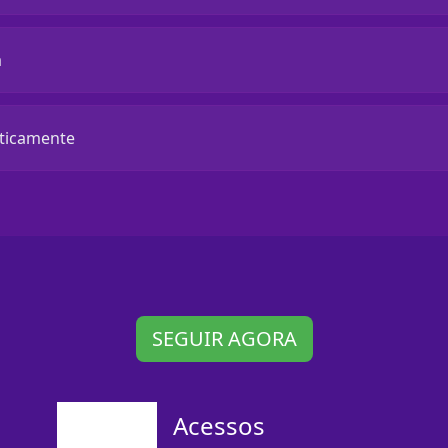
a
aticamente
SEGUIR AGORA
Acessos