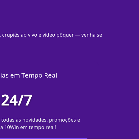
 crupiês ao vivo e vídeo pôquer — venha se
cias em Tempo Real
24/7
e todas as novidades, promoções e
a 10Win em tempo real!