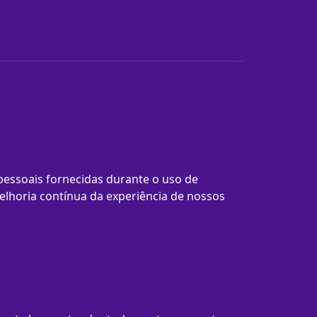
pessoais fornecidas durante o uso de
elhoria contínua da experiência de nossos