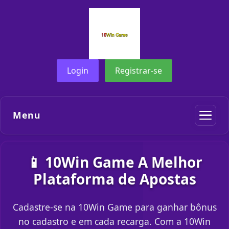
Login
Registrar-se
Menu
📱 10Win Game A Melhor
Plataforma de Apostas
Cadastre-se na 10Win Game para ganhar bônus
no cadastro e em cada recarga. Com a 10Win