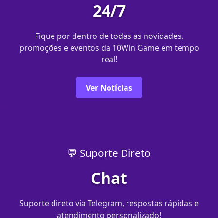
24/7
Fique por dentro de todas as novidades,
promoções e eventos da 10Win Game em tempo
real!
Ver Notícias
💬 Suporte Direto
Chat
Suporte direto via Telegram, respostas rápidas e
atendimento personalizado!