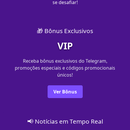
se desafiar!
🎁 Bônus Exclusivos
VIP
Receba bônus exclusivos do Telegram,
promoções especiais e códigos promocionais
únicos!
Ver Bônus
📢 Notícias em Tempo Real