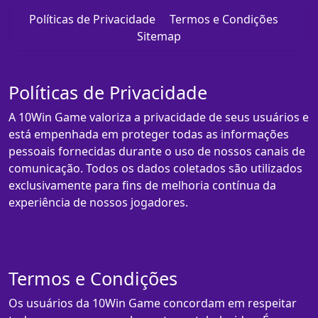
Políticas de Privacidade
Termos e Condições
Sitemap
Políticas de Privacidade
A 10Win Game valoriza a privacidade de seus usuários e
está empenhada em proteger todas as informações
pessoais fornecidas durante o uso de nossos canais de
comunicação. Todos os dados coletados são utilizados
exclusivamente para fins de melhoria contínua da
experiência de nossos jogadores.
Termos e Condições
Os usuários da 10Win Game concordam em respeitar