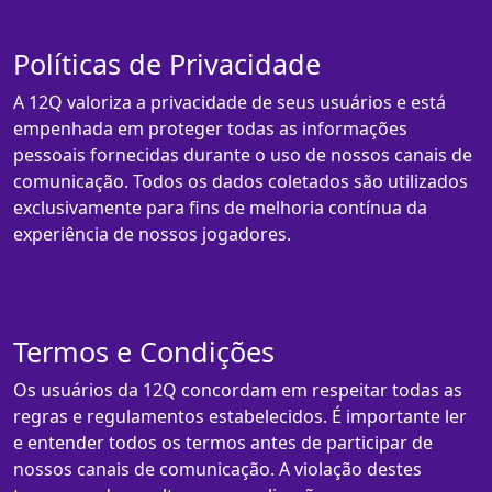
Políticas de Privacidade
A 12Q valoriza a privacidade de seus usuários e está
empenhada em proteger todas as informações
pessoais fornecidas durante o uso de nossos canais de
comunicação. Todos os dados coletados são utilizados
exclusivamente para fins de melhoria contínua da
experiência de nossos jogadores.
Termos e Condições
Os usuários da 12Q concordam em respeitar todas as
regras e regulamentos estabelecidos. É importante ler
e entender todos os termos antes de participar de
nossos canais de comunicação. A violação destes