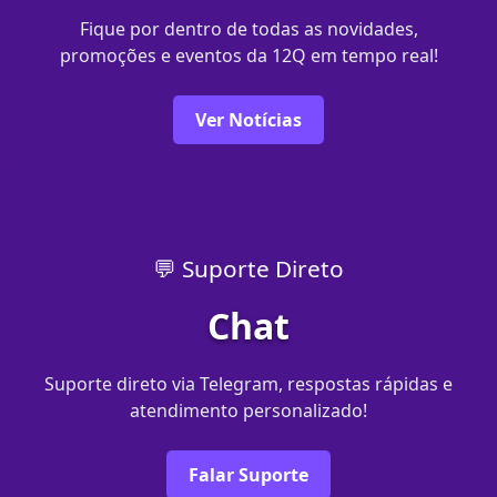
Fique por dentro de todas as novidades,
promoções e eventos da 12Q em tempo real!
Ver Notícias
💬 Suporte Direto
Chat
Suporte direto via Telegram, respostas rápidas e
atendimento personalizado!
Falar Suporte