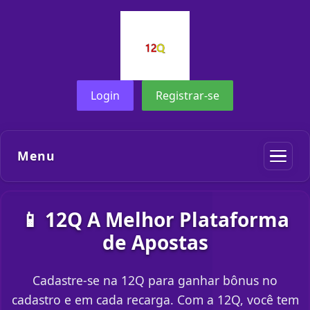
Login
Registrar-se
Menu
📱 12Q A Melhor Plataforma
de Apostas
Cadastre-se na 12Q para ganhar bônus no
cadastro e em cada recarga. Com a 12Q, você tem