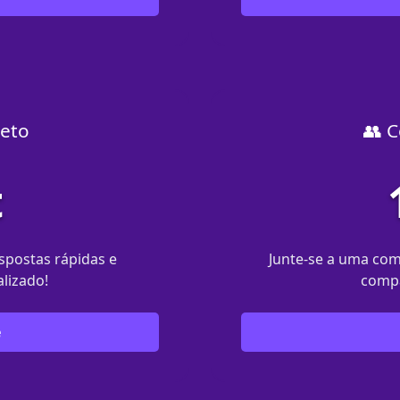
reto
👥 
t
espostas rápidas e
Junte-se a uma com
lizado!
compa
e