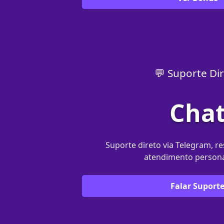
💬 Suporte Di
Cha
Suporte direto via Telegram, r
atendimento persona
Falar Suport