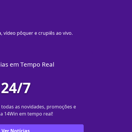
vídeo pôquer e crupiês ao vivo.
cias em Tempo Real
24/7
e todas as novidades, promoções e
a 14Win em tempo real!
Ver Notícias