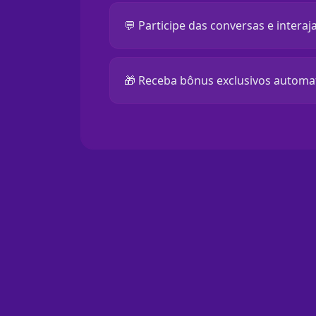
💬 Participe das conversas e interaj
🎁 Receba bônus exclusivos autom