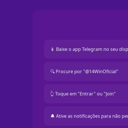
📱 Baixe o app Telegram no seu disp
🔍 Procure por "@14WinOficial"
👆 Toque em "Entrar" ou "Join"
🔔 Ative as notificações para não p