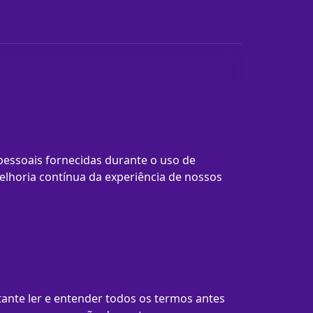
pessoais fornecidas durante o uso de
elhoria contínua da experiência de nossos
ante ler e entender todos os termos antes