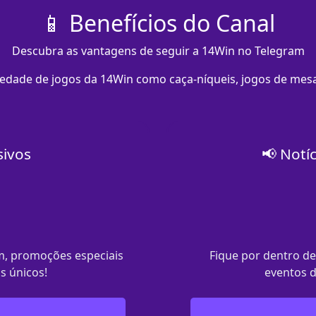
📱 Benefícios do Canal
Descubra as vantagens de seguir a 14Win no Telegram
ade de jogos da 14Win como caça-níqueis, jogos de mesa, 
sivos
📢 Notí
m, promoções especiais
Fique por dentro d
s únicos!
eventos d