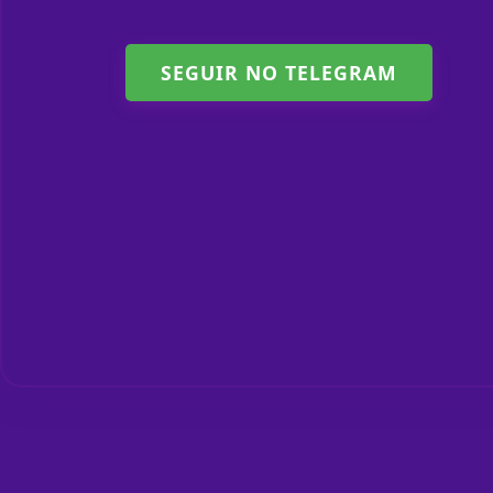
SEGUIR NO TELEGRAM