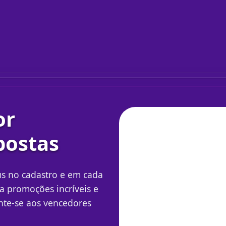
or
postas
s no cadastro e em cada
a promoções incríveis e
unte-se aos vencedores