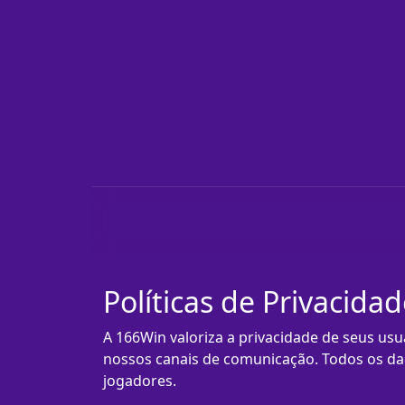
Políticas de Privacida
A 166Win valoriza a privacidade de seus us
nossos canais de comunicação. Todos os dad
jogadores.