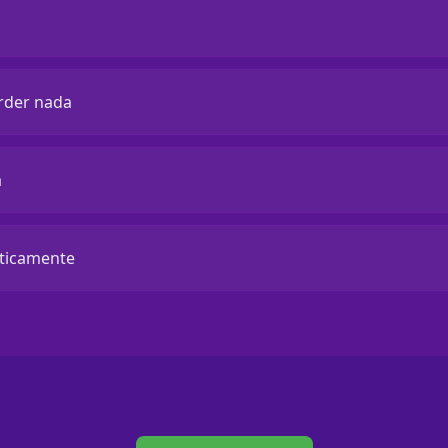
erder nada
a
aticamente