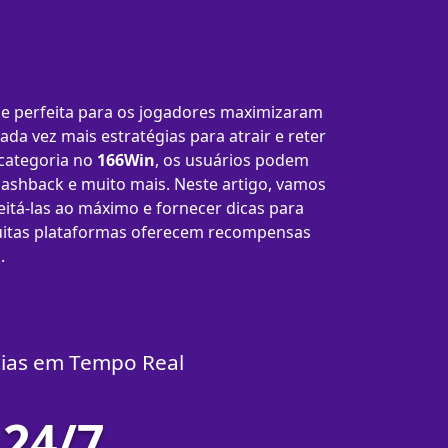
e perfeita para os jogadores maximizaram
a vez mais estratégias para atrair e reter
 categoria no
166Win
, os usuários podem
ashback e muito mais. Neste artigo, vamos
eitá-las ao máximo e fornecer dicas para
uitas plataformas oferecem recompensas
.
cias em Tempo Real
24/7