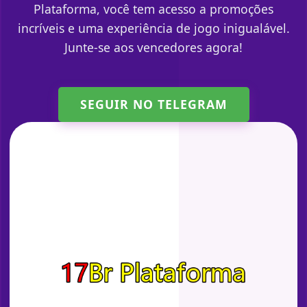
Plataforma, você tem acesso a promoções
incríveis e uma experiência de jogo inigualável.
Junte-se aos vencedores agora!
SEGUIR NO TELEGRAM