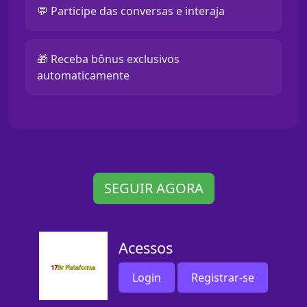
💬 Participe das conversas e interaja
🎁 Receba bônus exclusivos
automaticamente
SEGUIR AGORA
Acessos
Login
Registrar-se