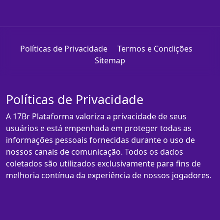
Políticas de Privacidade
Termos e Condições
Sitemap
Políticas de Privacidade
A 17Br Plataforma valoriza a privacidade de seus
usuários e está empenhada em proteger todas as
informações pessoais fornecidas durante o uso de
nossos canais de comunicação. Todos os dados
coletados são utilizados exclusivamente para fins de
melhoria contínua da experiência de nossos jogadores.