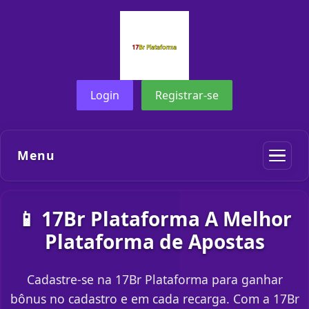
Login
Registrar-se
Menu
📱 17Br Plataforma A Melhor
Plataforma de Apostas
Cadastre-se na 17Br Plataforma para ganhar
bônus no cadastro e em cada recarga. Com a 17Br