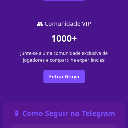
👥 Comunidade VIP
1000+
Junte-se a uma comunidade exclusiva de
jogadores e compartilhe experiências!
Entrar Grupo
📱 Como Seguir no Telegram