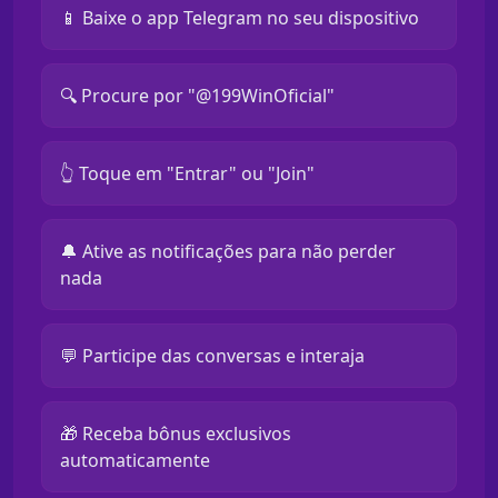
📱 Baixe o app Telegram no seu dispositivo
🔍 Procure por "@199WinOficial"
👆 Toque em "Entrar" ou "Join"
🔔 Ative as notificações para não perder
nada
💬 Participe das conversas e interaja
🎁 Receba bônus exclusivos
automaticamente