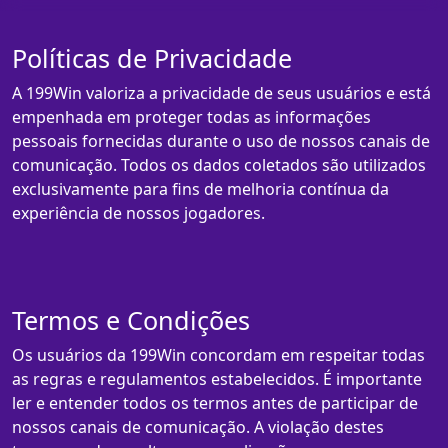
Políticas de Privacidade
A 199Win valoriza a privacidade de seus usuários e está
empenhada em proteger todas as informações
pessoais fornecidas durante o uso de nossos canais de
comunicação. Todos os dados coletados são utilizados
exclusivamente para fins de melhoria contínua da
experiência de nossos jogadores.
Termos e Condições
Os usuários da 199Win concordam em respeitar todas
as regras e regulamentos estabelecidos. É importante
ler e entender todos os termos antes de participar de
nossos canais de comunicação. A violação destes