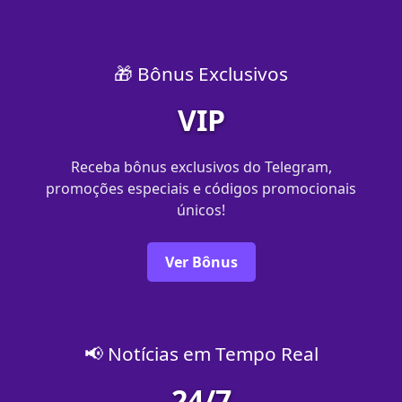
🎁 Bônus Exclusivos
VIP
Receba bônus exclusivos do Telegram,
promoções especiais e códigos promocionais
únicos!
Ver Bônus
📢 Notícias em Tempo Real
24/7