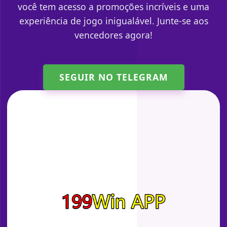
você tem acesso a promoções incríveis e uma
experiência de jogo inigualável. Junte-se aos
vencedores agora!
SEGUIR NO TELEGRAM