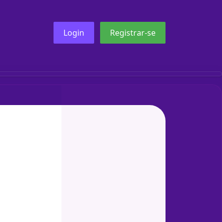
Login
Registrar-se