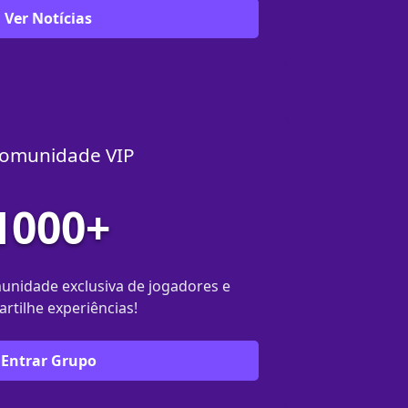
Ver Notícias
Comunidade VIP
1000+
unidade exclusiva de jogadores e
rtilhe experiências!
Entrar Grupo