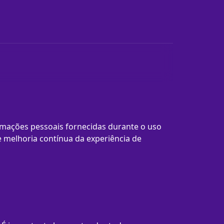
rmações pessoais fornecidas durante o uso
e melhoria contínua da experiência de