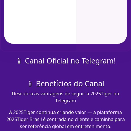
📱 Canal Oficial no Telegram!
📱 Benefícios do Canal
Descubra as vantagens de seguir a 2025Tiger no
Telegram
A 2025Tiger continua criando valor — a plataforma
2025Tiger Brasil é centrada no cliente e caminha para
ser referência global em entretenimento.