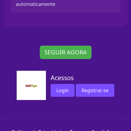
automaticamente
SEGUIR AGORA
Acessos
Login
Registrar-se