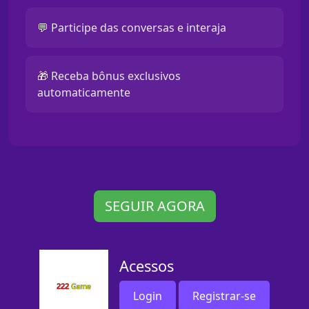
💬 Participe das conversas e interaja
🎁 Receba bônus exclusivos
automaticamente
SEGUIR AGORA
Acessos
Login
Registrar-se