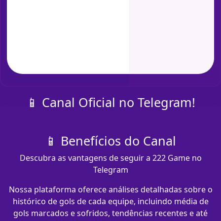
📱 Canal Oficial no Telegram!
📱 Benefícios do Canal
Descubra as vantagens de seguir a 222 Game no
Telegram
Nossa plataforma oferece análises detalhadas sobre o
histórico de gols de cada equipe, incluindo média de
gols marcados e sofridos, tendências recentes e até