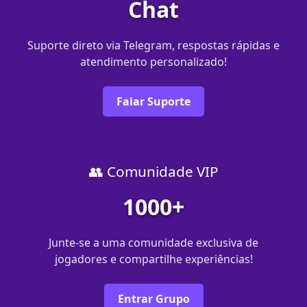
Chat
Suporte direto via Telegram, respostas rápidas e
atendimento personalizado!
Falar Suporte
👥 Comunidade VIP
1000+
Junte-se a uma comunidade exclusiva de
jogadores e compartilhe experiências!
Entrar Grupo