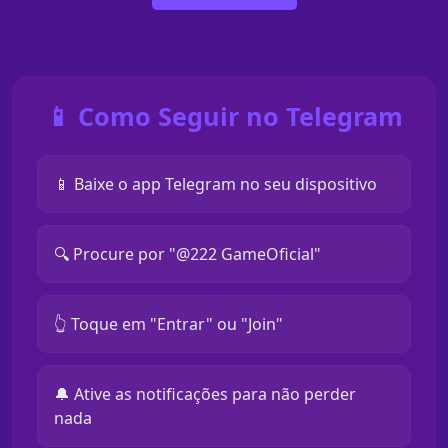
📱 Como Seguir no Telegram
📱 Baixe o app Telegram no seu dispositivo
🔍 Procure por "@222 GameOficial"
👆 Toque em "Entrar" ou "Join"
🔔 Ative as notificações para não perder
nada