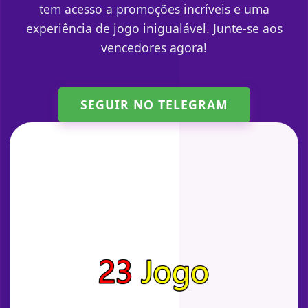
tem acesso a promoções incríveis e uma
experiência de jogo inigualável. Junte-se aos
vencedores agora!
SEGUIR NO TELEGRAM