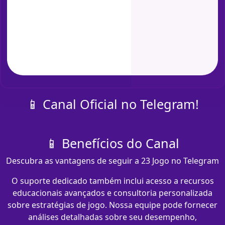
📱 Canal Oficial no Telegram!
📱 Benefícios do Canal
Descubra as vantagens de seguir a 23 Jogo no Telegram
O suporte dedicado também inclui acesso a recursos
educacionais avançados e consultoria personalizada
sobre estratégias de jogo. Nossa equipe pode fornecer
análises detalhadas sobre seu desempenho,