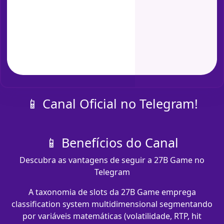
📱 Canal Oficial no Telegram!
📱 Benefícios do Canal
Descubra as vantagens de seguir a 27B Game no
Telegram
A taxonomia de slots da 27B Game emprega
classification system multidimensional segmentando
por variáveis matemáticas (volatilidade, RTP, hit