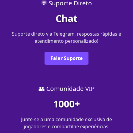
💬 Suporte Direto
Chat
Suporte direto via Telegram, respostas rápidas e
atendimento personalizado!
Falar Suporte
👥 Comunidade VIP
1000+
Junte-se a uma comunidade exclusiva de
jogadores e compartilhe experiências!