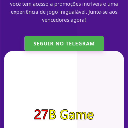
você tem acesso a promoções incríveis e uma
experiência de jogo inigualável. Junte-se aos
vencedores agora!
SEGUIR NO TELEGRAM