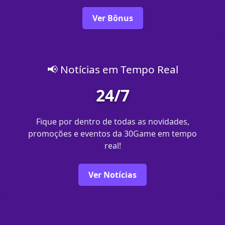
Ver Bônus
📢 Notícias em Tempo Real
24/7
Fique por dentro de todas as novidades,
promoções e eventos da 30Game em tempo
real!
Ver Notícias