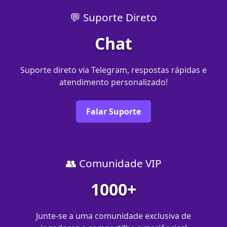
💬 Suporte Direto
Chat
Suporte direto via Telegram, respostas rápidas e
atendimento personalizado!
Falar Suporte
👥 Comunidade VIP
1000+
Junte-se a uma comunidade exclusiva de