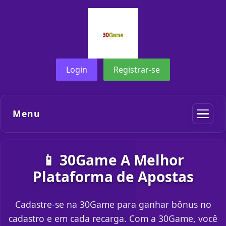
Login
Registrar-se
Menu
📱 30Game A Melhor
Plataforma de Apostas
Cadastre-se na 30Game para ganhar bônus no
cadastro e em cada recarga. Com a 30Game, você