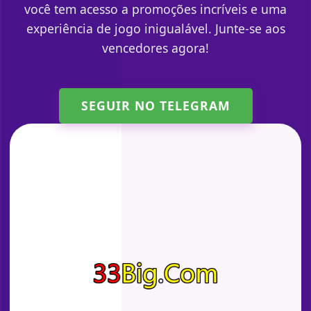
você tem acesso a promoções incríveis e uma
experiência de jogo inigualável. Junte-se aos
vencedores agora!
SEGUIR NO TELEGRAM