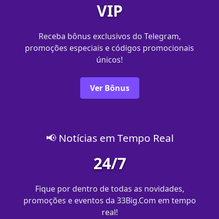
VIP
Receba bônus exclusivos do Telegram,
promoções especiais e códigos promocionais
únicos!
Ver Bônus
📢 Notícias em Tempo Real
24/7
Fique por dentro de todas as novidades,
promoções e eventos da 33Big.Com em tempo
real!