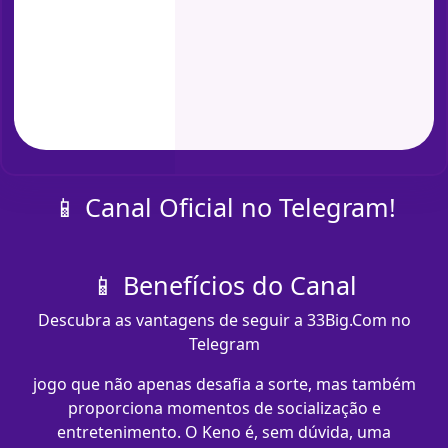
📱 Canal Oficial no Telegram!
📱 Benefícios do Canal
Descubra as vantagens de seguir a 33Big.Com no
Telegram
jogo que não apenas desafia a sorte, mas também
proporciona momentos de socialização e
entretenimento. O Keno é, sem dúvida, uma