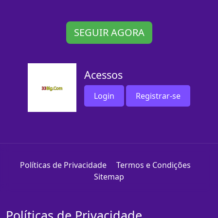
SEGUIR AGORA
Acessos
Login
Registrar-se
Políticas de Privacidade
Termos e Condições
Sitemap
Políticas de Privacidade