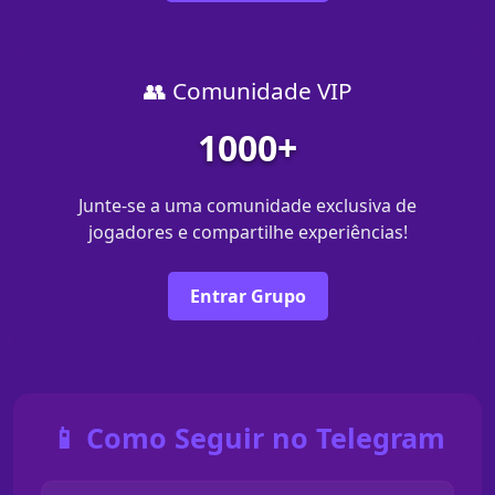
👥 Comunidade VIP
1000+
Junte-se a uma comunidade exclusiva de
jogadores e compartilhe experiências!
Entrar Grupo
📱 Como Seguir no Telegram