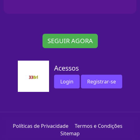
SEGUIR AGORA
Acessos
Login
Registrar-se
Políticas de Privacidade
Termos e Condições
Sitemap