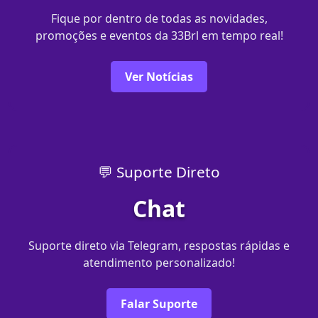
Fique por dentro de todas as novidades,
promoções e eventos da 33Brl em tempo real!
Ver Notícias
💬 Suporte Direto
Chat
Suporte direto via Telegram, respostas rápidas e
atendimento personalizado!
Falar Suporte