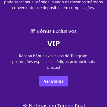
pode sacar seus prêmios usando os mesmos métodos
convenientes de depósito, sem complicações.
🎁 Bônus Exclusivos
VIP
Receba bônus exclusivos do Telegram,
promoções especiais e códigos promocionais
únicos!
Ver Bônus
📢 Notícias em Tempo Real