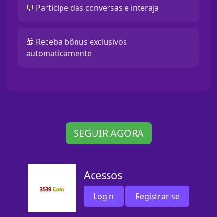
💬 Participe das conversas e interaja
🎁 Receba bônus exclusivos
automaticamente
SEGUIR AGORA
Acessos
Login
Registrar-se