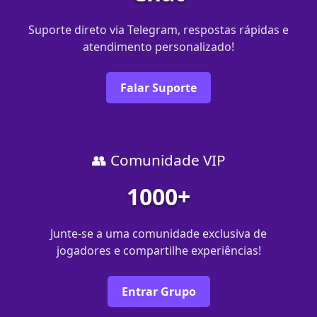
Suporte direto via Telegram, respostas rápidas e
atendimento personalizado!
Falar Suporte
👥 Comunidade VIP
1000+
Junte-se a uma comunidade exclusiva de
jogadores e compartilhe experiências!
Entrar Grupo