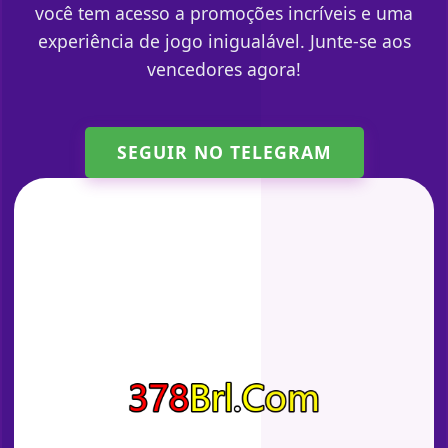
você tem acesso a promoções incríveis e uma
experiência de jogo inigualável. Junte-se aos
vencedores agora!
SEGUIR NO TELEGRAM