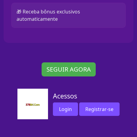
🎁 Receba bônus exclusivos
automaticamente
SEGUIR AGORA
Acessos
Login
Registrar-se