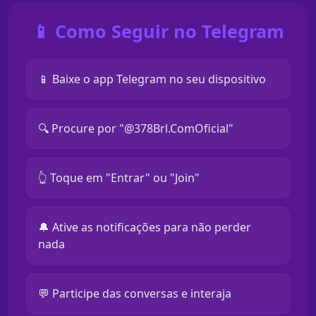
📱 Como Seguir no Telegram
📱 Baixe o app Telegram no seu dispositivo
🔍 Procure por "@378Brl.ComOficial"
👆 Toque em "Entrar" ou "Join"
🔔 Ative as notificações para não perder
nada
💬 Participe das conversas e interaja