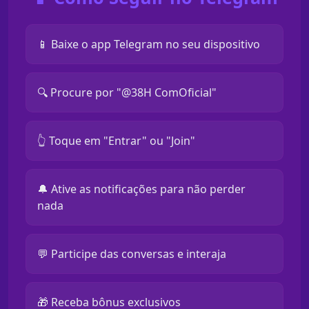
📱 Baixe o app Telegram no seu dispositivo
🔍 Procure por "@38H ComOficial"
👆 Toque em "Entrar" ou "Join"
🔔 Ative as notificações para não perder
nada
💬 Participe das conversas e interaja
🎁 Receba bônus exclusivos