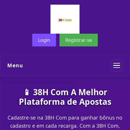
Login
Registrar-se
Menu
📱 38H Com A Melhor
Plataforma de Apostas
Cadastre-se na 38H Com para ganhar bônus no
cadastro e em cada recarga. Com a 38H Com,