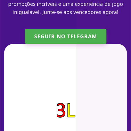
promoções incríveis e uma experiência de jogo
inigualável. Junte-se aos vencedores agora!
SEGUIR NO TELEGRAM