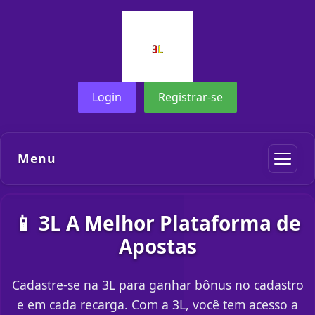
Login
Registrar-se
Menu
📱 3L A Melhor Plataforma de
Apostas
Cadastre-se na 3L para ganhar bônus no cadastro
e em cada recarga. Com a 3L, você tem acesso a