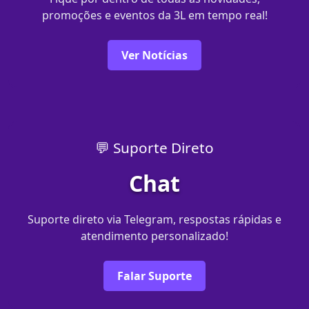
promoções e eventos da 3L em tempo real!
Ver Notícias
💬 Suporte Direto
Chat
Suporte direto via Telegram, respostas rápidas e
atendimento personalizado!
Falar Suporte