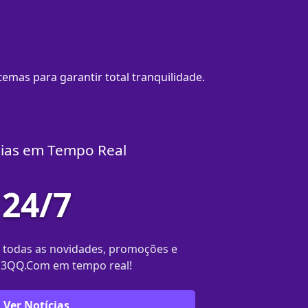
mas para garantir total tranquilidade.
cias em Tempo Real
24/7
e todas as novidades, promoções e
 3QQ.Com em tempo real!
Ver Notícias