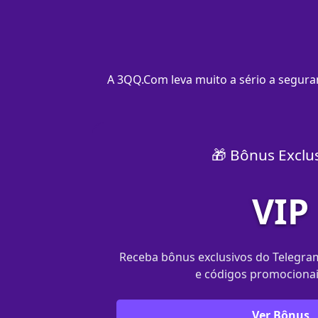
A 3QQ.Com leva muito a sério a segura
🎁 Bônus Exclu
VIP
Receba bônus exclusivos do Telegra
e códigos promocionai
Ver Bônus