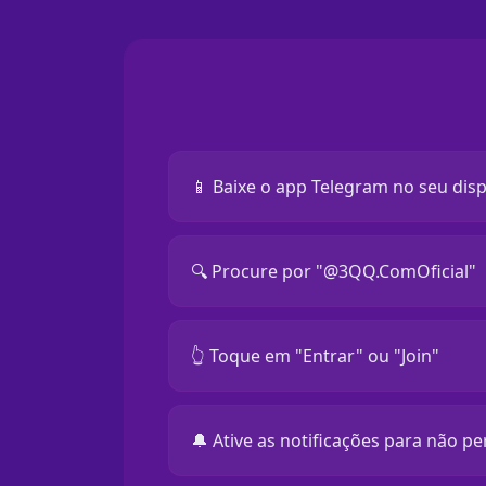
📱 Baixe o app Telegram no seu disp
🔍 Procure por "@3QQ.ComOficial"
👆 Toque em "Entrar" ou "Join"
🔔 Ative as notificações para não p