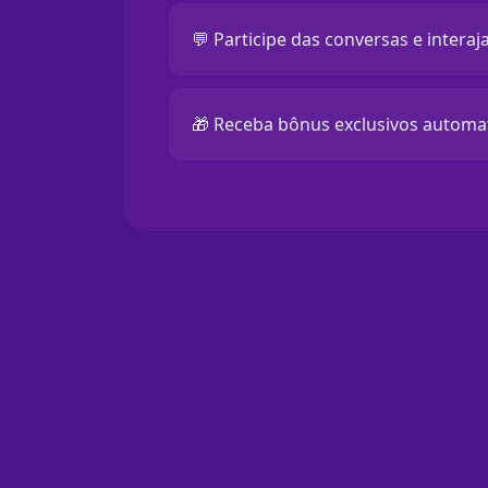
💬 Participe das conversas e interaj
🎁 Receba bônus exclusivos autom