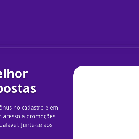
elhor
postas
ônus no cadastro e em
m acesso a promoções
ualável. Junte-se aos