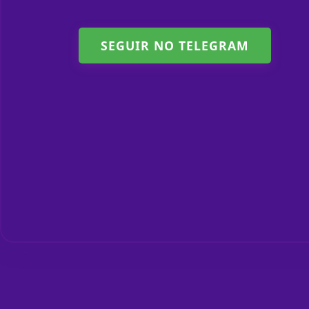
SEGUIR NO TELEGRAM