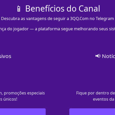
📱 Benefícios do Canal
Descubra as vantagens de seguir a 3QQ.Com no Telegram
nça do jogador — a plataforma segue melhorando seus siste
sivos
📢 Notí
m, promoções especiais
Fique por dentro d
s únicos!
eventos da