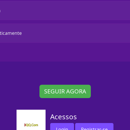
a
aticamente
SEGUIR AGORA
Acessos
Login
Registrar-se