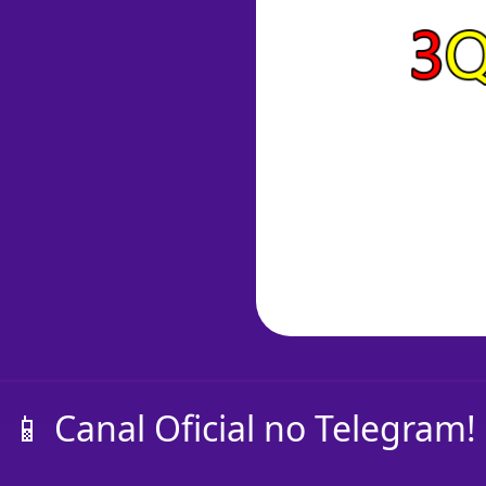
📱 Canal Oficial no Telegram!