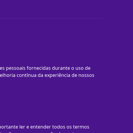
es pessoais fornecidas durante o uso de
elhoria contínua da experiência de nossos
ortante ler e entender todos os termos