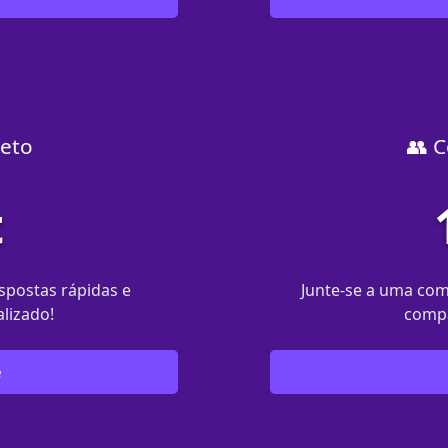
reto
👥 
t
espostas rápidas e
Junte-se a uma com
lizado!
compa
e