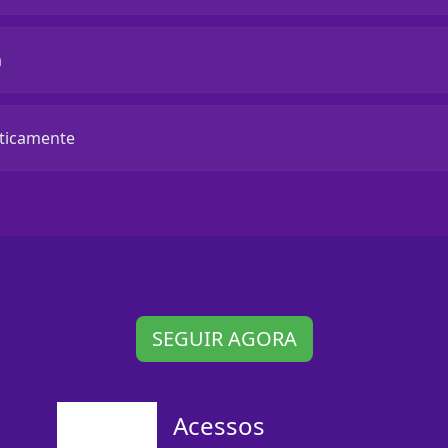
a
aticamente
SEGUIR AGORA
Acessos