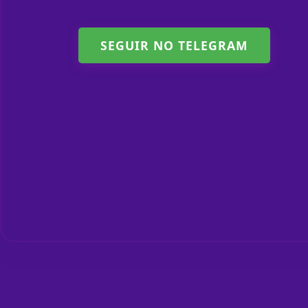
SEGUIR NO TELEGRAM