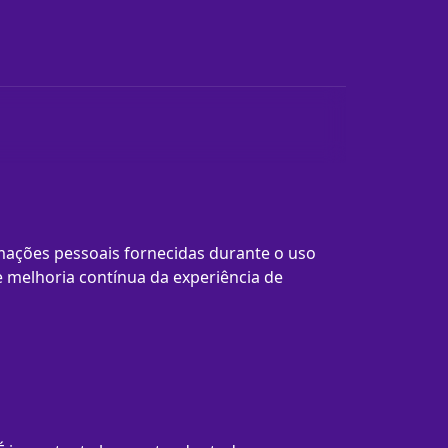
rmações pessoais fornecidas durante o uso
e melhoria contínua da experiência de