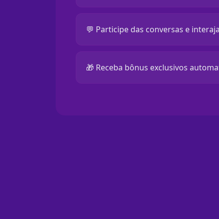
💬 Participe das conversas e interaj
🎁 Receba bônus exclusivos autom