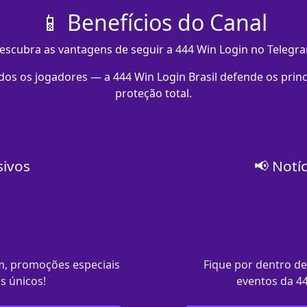
📱 Benefícios do Canal
escubra as vantagens de seguir a 444 Win Login no Telegr
os os jogadores — a 444 Win Login Brasil defende os princ
proteção total.
sivos
📢 Notí
m, promoções especiais
Fique por dentro d
s únicos!
eventos da 4