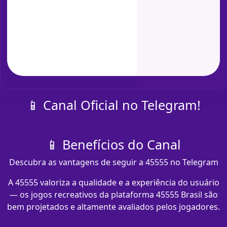
📱 Canal Oficial no Telegram!
📱 Benefícios do Canal
Descubra as vantagens de seguir a 45555 no Telegram
A 45555 valoriza a qualidade e a experiência do usuário
— os jogos recreativos da plataforma 45555 Brasil são
bem projetados e altamente avaliados pelos jogadores.