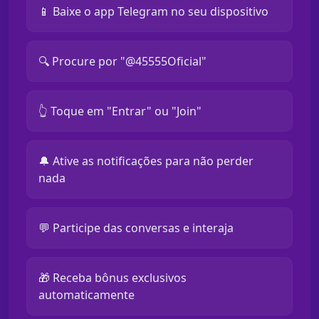
📱 Baixe o app Telegram no seu dispositivo
🔍 Procure por "@45555Oficial"
👆 Toque em "Entrar" ou "Join"
🔔 Ative as notificações para não perder
nada
💬 Participe das conversas e interaja
🎁 Receba bônus exclusivos
automaticamente