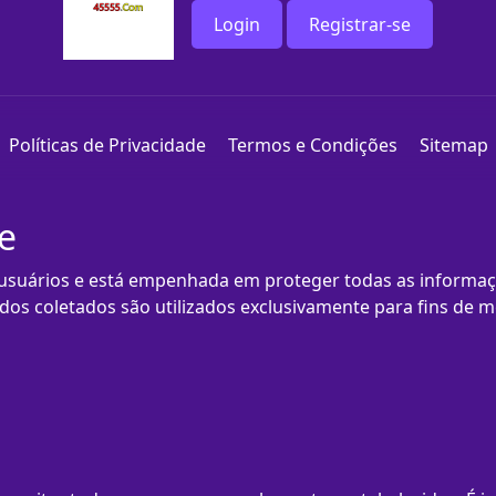
Login
Registrar-se
Políticas de Privacidade
Termos e Condições
Sitemap
de
s usuários e está empenhada em proteger todas as informaç
os coletados são utilizados exclusivamente para fins de m