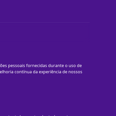
ões pessoais fornecidas durante o uso de
elhoria contínua da experiência de nossos