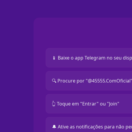
📱 Baixe o app Telegram no seu disp
🔍 Procure por "@45555.ComOficial
👆 Toque em "Entrar" ou "Join"
🔔 Ative as notificações para não p