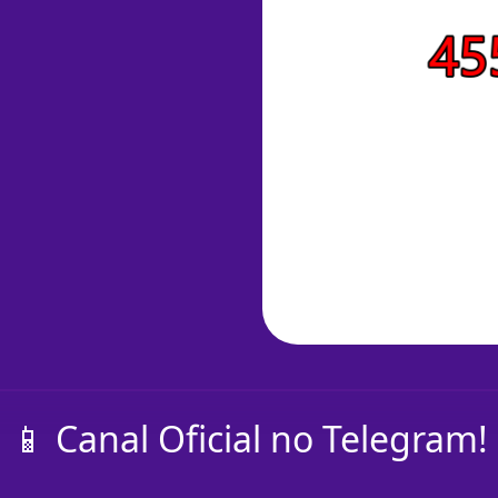
📱 Canal Oficial no Telegram!