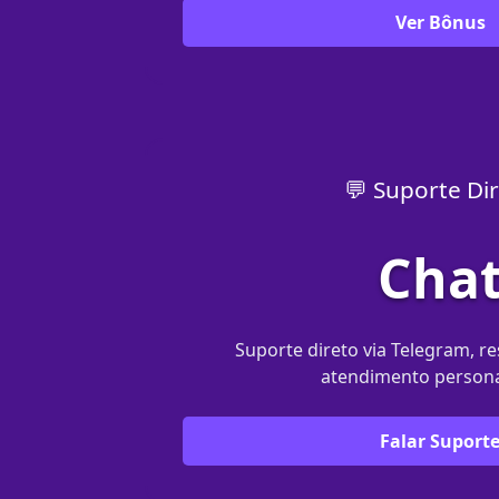
Ver Bônus
💬 Suporte Di
Cha
Suporte direto via Telegram, r
atendimento persona
Falar Suport