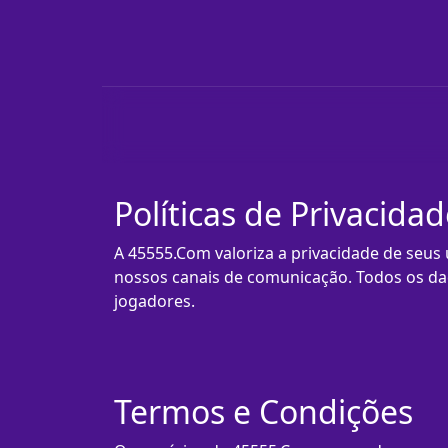
Políticas de Privacida
A 45555.Com valoriza a privacidade de seu
nossos canais de comunicação. Todos os dad
jogadores.
Termos e Condições