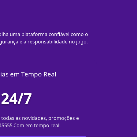
m
olha uma plataforma confiável como o
egurança e a responsabilidade no jogo.
cias em Tempo Real
24/7
e todas as novidades, promoções e
45555.Com em tempo real!