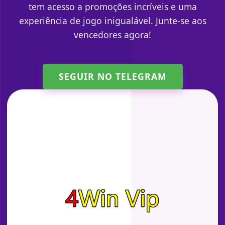
tem acesso a promoções incríveis e uma
experiência de jogo inigualável. Junte-se aos
vencedores agora!
SEGUIR NO TELEGRAM