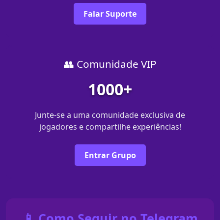
Falar Suporte
👥 Comunidade VIP
1000+
Junte-se a uma comunidade exclusiva de
jogadores e compartilhe experiências!
Entrar Grupo
📱 Como Seguir no Telegram