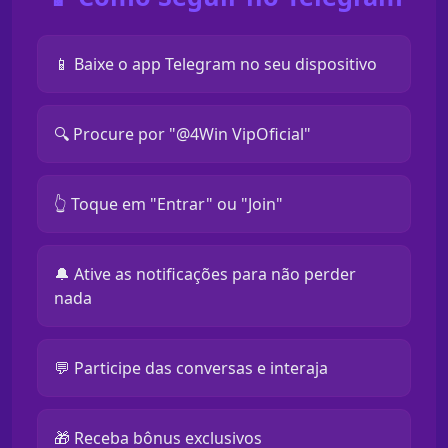
📱 Baixe o app Telegram no seu dispositivo
🔍 Procure por "@4Win VipOficial"
👆 Toque em "Entrar" ou "Join"
🔔 Ative as notificações para não perder
nada
💬 Participe das conversas e interaja
🎁 Receba bônus exclusivos