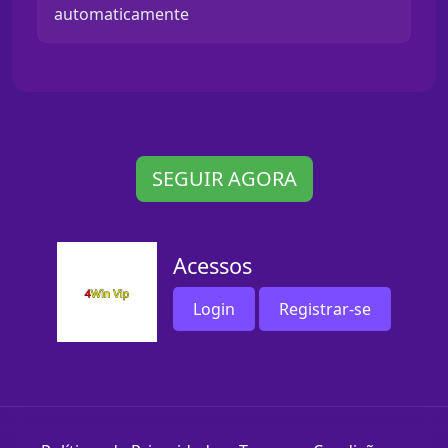
automaticamente
SEGUIR AGORA
Acessos
Login
Registrar-se