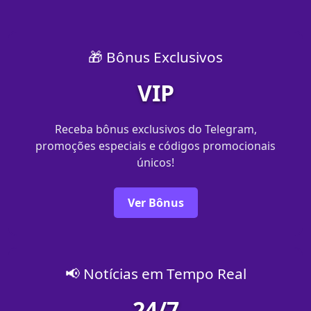
🎁 Bônus Exclusivos
VIP
Receba bônus exclusivos do Telegram,
promoções especiais e códigos promocionais
únicos!
Ver Bônus
📢 Notícias em Tempo Real
24/7