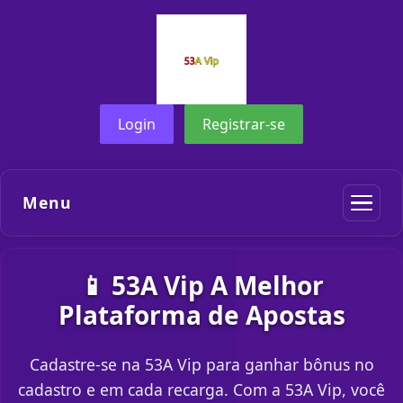
Login
Registrar-se
Menu
📱 53A Vip A Melhor
Plataforma de Apostas
Cadastre-se na 53A Vip para ganhar bônus no
cadastro e em cada recarga. Com a 53A Vip, você