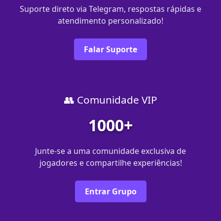
Suporte direto via Telegram, respostas rápidas e
atendimento personalizado!
Falar Suporte
👥 Comunidade VIP
1000+
Junte-se a uma comunidade exclusiva de
jogadores e compartilhe experiências!
Entrar Grupo