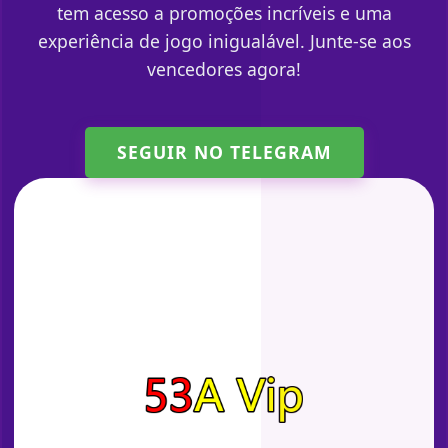
tem acesso a promoções incríveis e uma
experiência de jogo inigualável. Junte-se aos
vencedores agora!
SEGUIR NO TELEGRAM