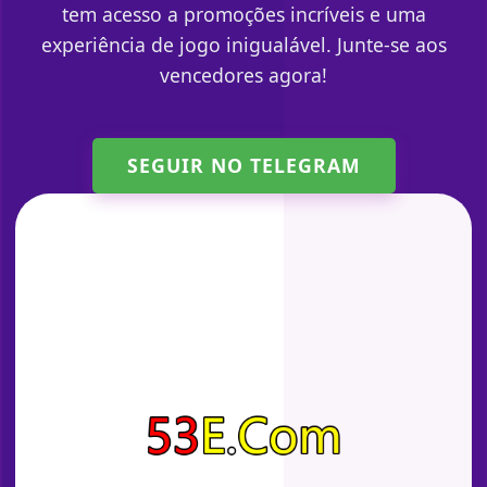
tem acesso a promoções incríveis e uma
experiência de jogo inigualável. Junte-se aos
vencedores agora!
SEGUIR NO TELEGRAM