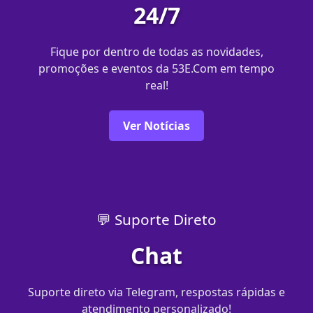
24/7
Fique por dentro de todas as novidades,
promoções e eventos da 53E.Com em tempo
real!
Ver Notícias
💬 Suporte Direto
Chat
Suporte direto via Telegram, respostas rápidas e
atendimento personalizado!