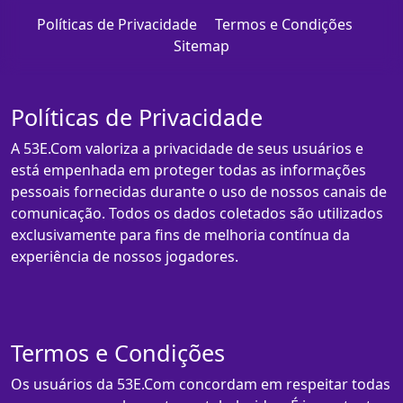
Políticas de Privacidade
Termos e Condições
Sitemap
Políticas de Privacidade
A 53E.Com valoriza a privacidade de seus usuários e
está empenhada em proteger todas as informações
pessoais fornecidas durante o uso de nossos canais de
comunicação. Todos os dados coletados são utilizados
exclusivamente para fins de melhoria contínua da
experiência de nossos jogadores.
Termos e Condições
Os usuários da 53E.Com concordam em respeitar todas