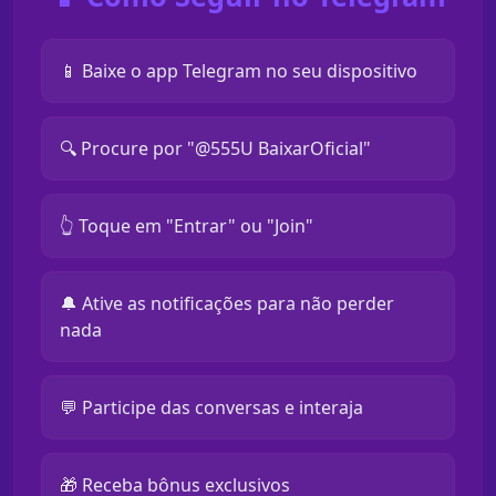
📱 Baixe o app Telegram no seu dispositivo
🔍 Procure por "@555U BaixarOficial"
👆 Toque em "Entrar" ou "Join"
🔔 Ative as notificações para não perder
nada
💬 Participe das conversas e interaja
🎁 Receba bônus exclusivos