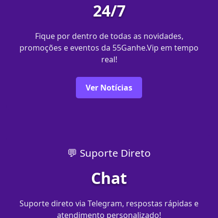
24/7
Fique por dentro de todas as novidades,
promoções e eventos da 55Ganhe.Vip em tempo
real!
Ver Notícias
💬 Suporte Direto
Chat
Suporte direto via Telegram, respostas rápidas e
atendimento personalizado!