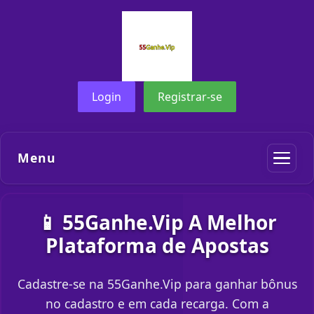
Login
Registrar-se
Menu
📱 55Ganhe.Vip A Melhor
Plataforma de Apostas
Cadastre-se na 55Ganhe.Vip para ganhar bônus
no cadastro e em cada recarga. Com a