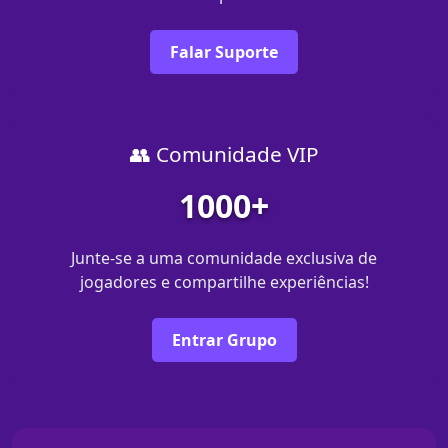
Falar Suporte
👥 Comunidade VIP
1000+
Junte-se a uma comunidade exclusiva de
jogadores e compartilhe experiências!
Entrar Grupo