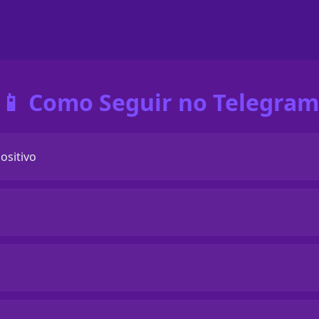
📱 Como Seguir no Telegram
ositivo