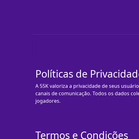
Políticas de Privacida
A 55K valoriza a privacidade de seus usuár
canais de comunicação. Todos os dados cole
jogadores.
Termos e Condições