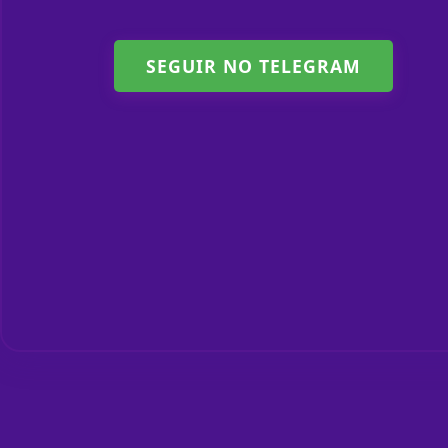
SEGUIR NO TELEGRAM