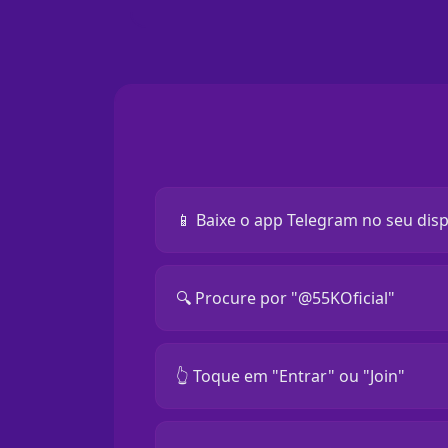
📱 Baixe o app Telegram no seu disp
🔍 Procure por "@55KOficial"
👆 Toque em "Entrar" ou "Join"