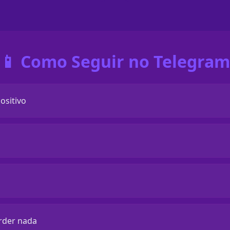
📱 Como Seguir no Telegram
ositivo
erder nada