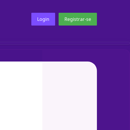
Login
Registrar-se