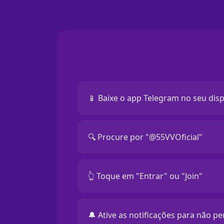
📱 Baixe o app Telegram no seu disp
🔍 Procure por "@55VVOficial"
👆 Toque em "Entrar" ou "Join"
🔔 Ative as notificações para não p