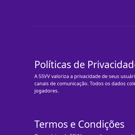
Políticas de Privacida
A 55VV valoriza a privacidade de seus usuá
canais de comunicação. Todos os dados cole
jogadores.
Termos e Condições