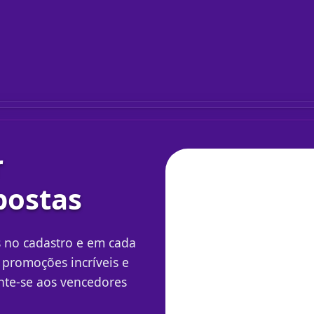
r
postas
 no cadastro e em cada
 promoções incríveis e
unte-se aos vencedores