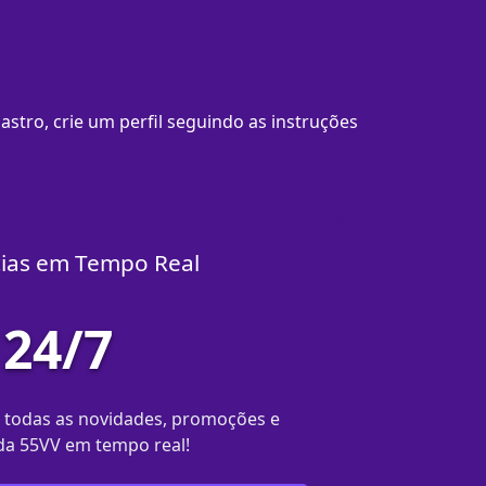
astro, crie um perfil seguindo as instruções
cias em Tempo Real
24/7
e todas as novidades, promoções e
da 55VV em tempo real!