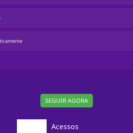
a
aticamente
SEGUIR AGORA
Acessos