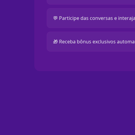
💬 Participe das conversas e interaj
🎁 Receba bônus exclusivos autom