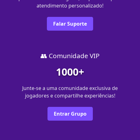
atendimento personalizado!
Falar Suporte
👥 Comunidade VIP
1000+
Junte-se a uma comunidade exclusiva de
jogadores e compartilhe experiências!
Entrar Grupo