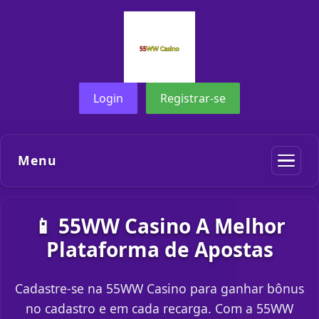
Login
Registrar-se
Menu
📱 55WW Casino A Melhor
Plataforma de Apostas
Cadastre-se na 55WW Casino para ganhar bônus
no cadastro e em cada recarga. Com a 55WW