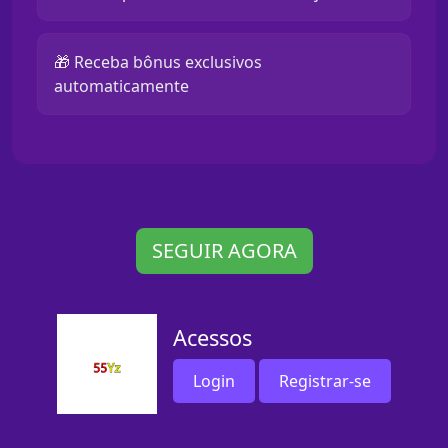
🎁 Receba bônus exclusivos
automaticamente
SEGUIR AGORA
Acessos
Login
Registrar-se