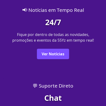
📢 Notícias em Tempo Real
24/7
Fique por dentro de todas as novidades,
promoções e eventos da 55Yz em tempo real!
Ver Notícias
💬 Suporte Direto
Chat