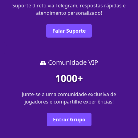
Suporte direto via Telegram, respostas rápidas e
atendimento personalizado!
Falar Suporte
👥 Comunidade VIP
1000+
Junte-se a uma comunidade exclusiva de
jogadores e compartilhe experiências!
Entrar Grupo