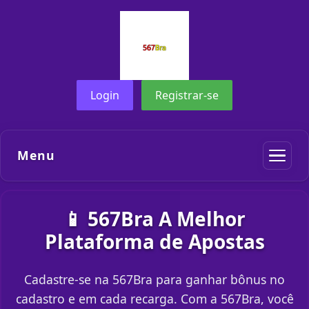
Login
Registrar-se
Menu
📱 567Bra A Melhor
Plataforma de Apostas
Cadastre-se na 567Bra para ganhar bônus no
cadastro e em cada recarga. Com a 567Bra, você