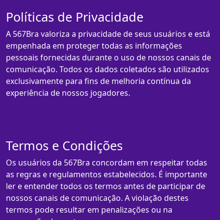
Políticas de Privacidade
A 567Bra valoriza a privacidade de seus usuários e está
empenhada em proteger todas as informações
pessoais fornecidas durante o uso de nossos canais de
comunicação. Todos os dados coletados são utilizados
exclusivamente para fins de melhoria contínua da
experiência de nossos jogadores.
Termos e Condições
Os usuários da 567Bra concordam em respeitar todas
as regras e regulamentos estabelecidos. É importante
ler e entender todos os termos antes de participar de
nossos canais de comunicação. A violação destes
termos pode resultar em penalizações ou na