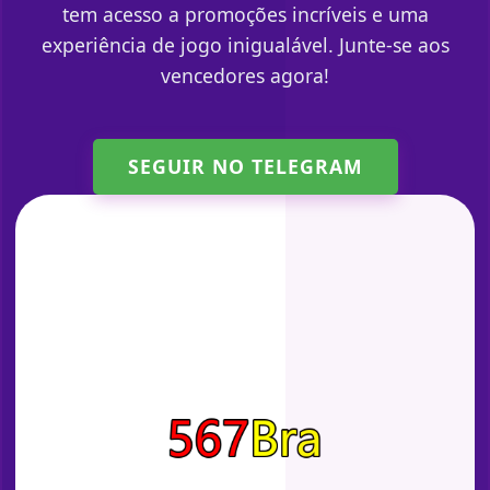
tem acesso a promoções incríveis e uma
experiência de jogo inigualável. Junte-se aos
vencedores agora!
SEGUIR NO TELEGRAM