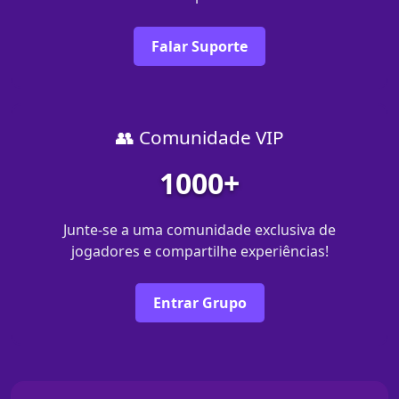
Falar Suporte
👥 Comunidade VIP
1000+
Junte-se a uma comunidade exclusiva de
jogadores e compartilhe experiências!
Entrar Grupo