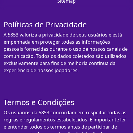
Sitemap
Políticas de Privacidade
A 5853 valoriza a privacidade de seus usuários e está
empenhada em proteger todas as informações
pessoais fornecidas durante o uso de nossos canais de
comunicação. Todos os dados coletados são utilizados
exclusivamente para fins de melhoria contínua da
experiência de nossos jogadores.
Termos e Condições
Os usuários da 5853 concordam em respeitar todas as
regras e regulamentos estabelecidos. É importante ler
e entender todos os termos antes de participar de