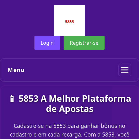
Login
Registrar-se
Menu
📱 5853 A Melhor Plataforma
de Apostas
Cadastre-se na 5853 para ganhar bônus no
cadastro e em cada recarga. Com a 5853, você