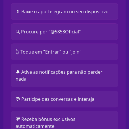
📱 Baixe o app Telegram no seu dispositivo
🔍 Procure por "@5853Oficial"
👆 Toque em "Entrar" ou "Join"
🔔 Ative as notificações para não perder
nada
💬 Participe das conversas e interaja
🎁 Receba bônus exclusivos
automaticamente