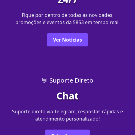
Fique por dentro de todas as novidades,
promoções e eventos da 5853 em tempo real!
Ver Notícias
💬 Suporte Direto
Chat
Suporte direto via Telegram, respostas rápidas e
atendimento personalizado!