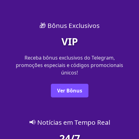
🎁 Bônus Exclusivos
VIP
Receba bônus exclusivos do Telegram,
promoções especiais e códigos promocionais
únicos!
Ver Bônus
📢 Notícias em Tempo Real
24/7