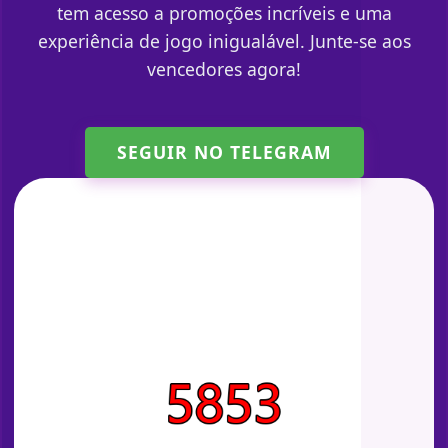
tem acesso a promoções incríveis e uma
experiência de jogo inigualável. Junte-se aos
vencedores agora!
SEGUIR NO TELEGRAM