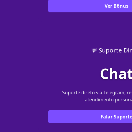
Ver Bônus
💬 Suporte Di
Cha
Suporte direto via Telegram, r
atendimento persona
Falar Suport