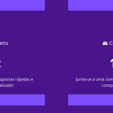
reto
👥 
t
espostas rápidas e
Junte-se a uma com
lizado!
compa
e