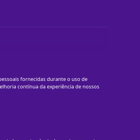
pessoais fornecidas durante o uso de
elhoria contínua da experiência de nossos