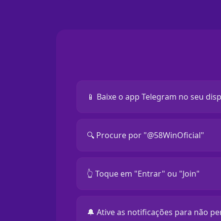
📱 Baixe o app Telegram no seu disp
🔍 Procure por "@58WinOficial"
👆 Toque em "Entrar" ou "Join"
🔔 Ative as notificações para não p