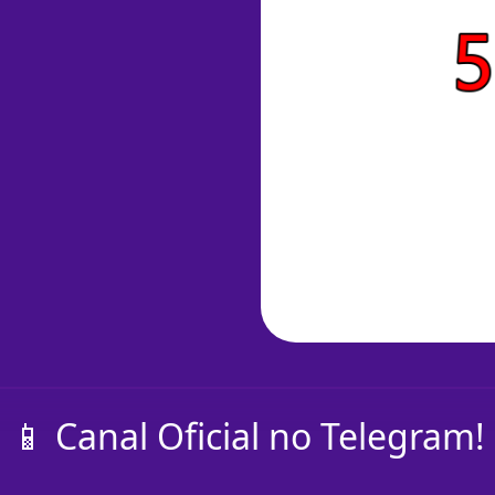
📱 Canal Oficial no Telegram!