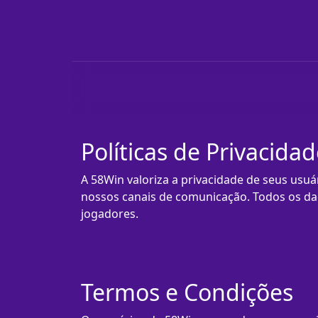
Políticas de Privacida
A 58Win valoriza a privacidade de seus usu
nossos canais de comunicação. Todos os dad
jogadores.
Termos e Condições