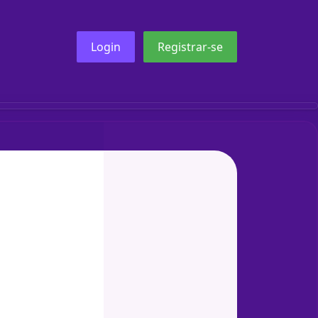
Login
Registrar-se