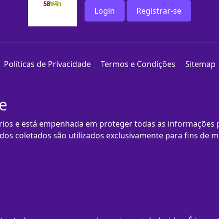
Login
Registrar-se
Políticas de Privacidade
Termos e Condições
Sitemap
de
ários e está empenhada em proteger todas as informações 
os coletados são utilizados exclusivamente para fins de m