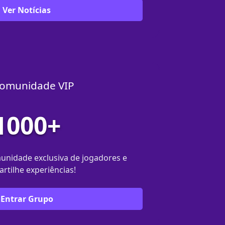
Ver Notícias
Comunidade VIP
1000+
unidade exclusiva de jogadores e
rtilhe experiências!
Entrar Grupo