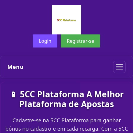
Login
Registrar-se
Menu
📱 5CC Plataforma A Melhor
Plataforma de Apostas
Cadastre-se na 5CC Plataforma para ganhar
bônus no cadastro e em cada recarga. Com a 5CC