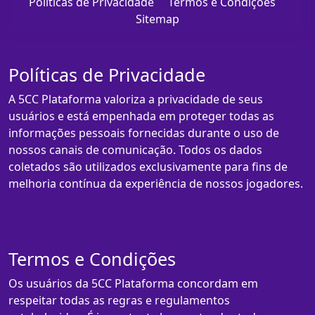
Políticas de Privacidade
Termos e Condições
Sitemap
Políticas de Privacidade
A 5CC Plataforma valoriza a privacidade de seus
usuários e está empenhada em proteger todas as
informações pessoais fornecidas durante o uso de
nossos canais de comunicação. Todos os dados
coletados são utilizados exclusivamente para fins de
melhoria contínua da experiência de nossos jogadores.
Termos e Condições
Os usuários da 5CC Plataforma concordam em
respeitar todas as regras e regulamentos