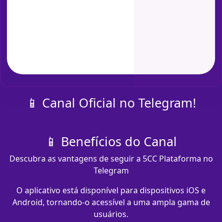
📱 Canal Oficial no Telegram!
📱 Benefícios do Canal
Descubra as vantagens de seguir a 5CC Plataforma no
Telegram
O aplicativo está disponível para dispositivos iOS e
Android, tornando-o acessível a uma ampla gama de
usuários.