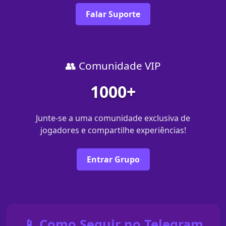
Falar Suporte
👥 Comunidade VIP
1000+
Junte-se a uma comunidade exclusiva de
jogadores e compartilhe experiências!
Entrar Grupo
📱 Como Seguir no Telegram