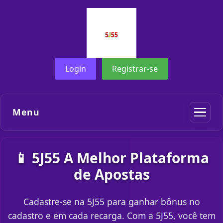
Login
Registrar-se
Menu
📱 5J55 A Melhor Plataforma
de Apostas
Cadastre-se na 5J55 para ganhar bônus no
cadastro e em cada recarga. Com a 5J55, você tem