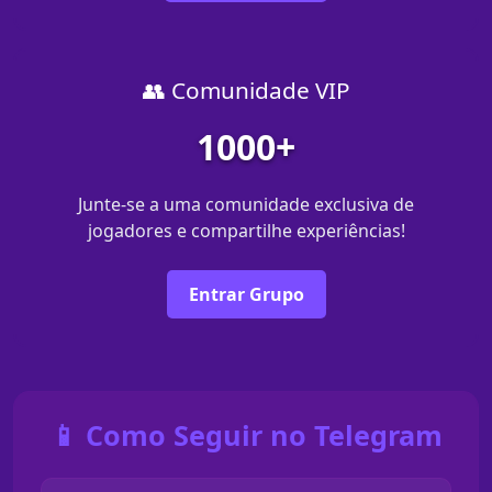
👥 Comunidade VIP
1000+
Junte-se a uma comunidade exclusiva de
jogadores e compartilhe experiências!
Entrar Grupo
📱 Como Seguir no Telegram