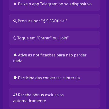
📱 Baixe o app Telegram no seu dispositivo
🔍 Procure por "@5J55Oficial"
👆 Toque em "Entrar" ou "Join"
🔔 Ative as notificações para não perder
nada
💬 Participe das conversas e interaja
🎁 Receba bônus exclusivos
automaticamente