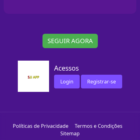
SEGUIR AGORA
Acessos
Login
Registrar-se
Políticas de Privacidade
Termos e Condições
Sitemap