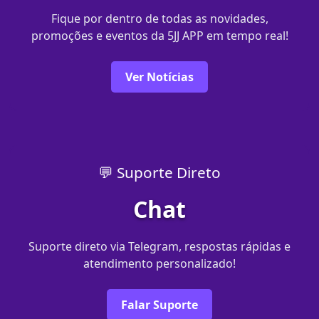
Fique por dentro de todas as novidades,
promoções e eventos da 5JJ APP em tempo real!
Ver Notícias
💬 Suporte Direto
Chat
Suporte direto via Telegram, respostas rápidas e
atendimento personalizado!
Falar Suporte