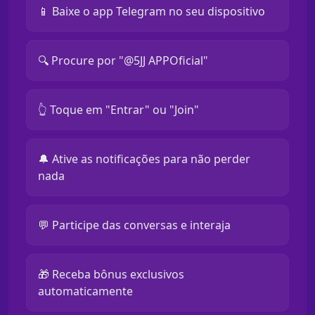
📱 Baixe o app Telegram no seu dispositivo
🔍 Procure por "@5JJ APPOficial"
👆 Toque em "Entrar" ou "Join"
🔔 Ative as notificações para não perder
nada
💬 Participe das conversas e interaja
🎁 Receba bônus exclusivos
automaticamente