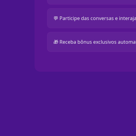
💬 Participe das conversas e interaj
🎁 Receba bônus exclusivos autom