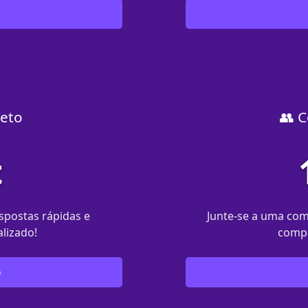
reto
👥 
t
espostas rápidas e
Junte-se a uma com
lizado!
compa
e