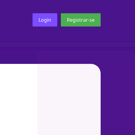
Login
Registrar-se