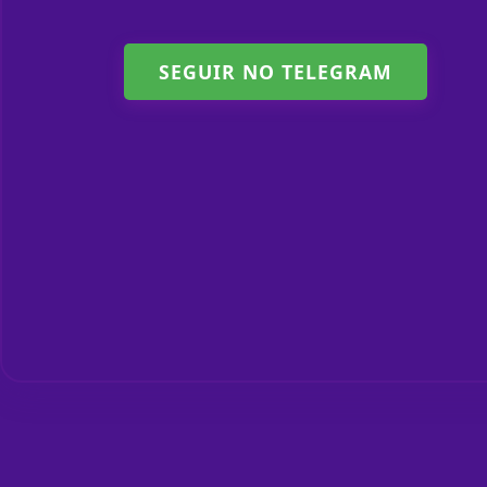
SEGUIR NO TELEGRAM