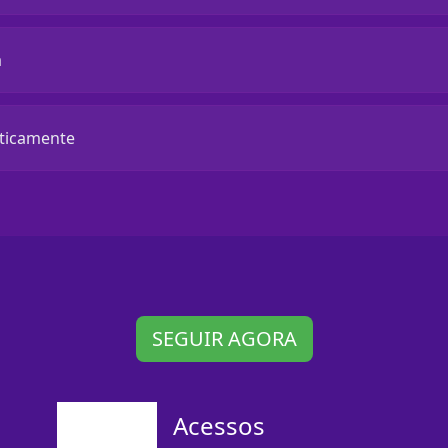
a
aticamente
SEGUIR AGORA
Acessos