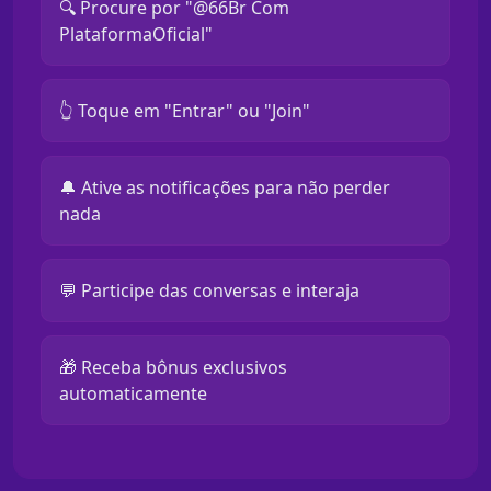
🔍 Procure por "@66Br Com
PlataformaOficial"
👆 Toque em "Entrar" ou "Join"
🔔 Ative as notificações para não perder
nada
💬 Participe das conversas e interaja
🎁 Receba bônus exclusivos
automaticamente