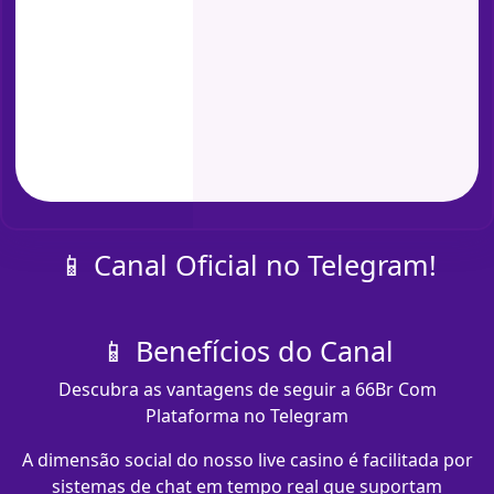
📱 Canal Oficial no Telegram!
📱 Benefícios do Canal
Descubra as vantagens de seguir a 66Br Com
Plataforma no Telegram
A dimensão social do nosso live casino é facilitada por
sistemas de chat em tempo real que suportam