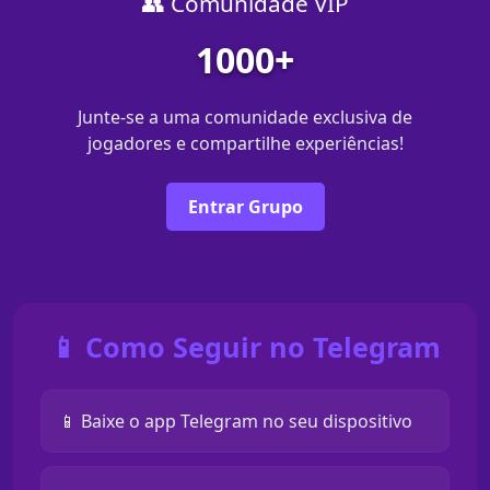
👥 Comunidade VIP
1000+
Junte-se a uma comunidade exclusiva de
jogadores e compartilhe experiências!
Entrar Grupo
📱 Como Seguir no Telegram
📱 Baixe o app Telegram no seu dispositivo