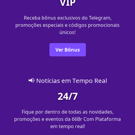
VIP
Receba bônus exclusivos do Telegram,
promoções especiais e códigos promocionais
únicos!
Ver Bônus
📢 Notícias em Tempo Real
24/7
Fique por dentro de todas as novidades,
promoções e eventos da 66Br Com Plataforma
em tempo real!