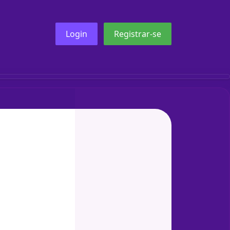
Login
Registrar-se