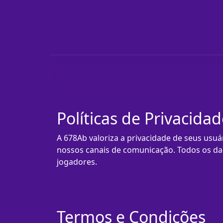
Políticas de Privacida
A 678Ab valoriza a privacidade de seus usu
nossos canais de comunicação. Todos os dad
jogadores.
Termos e Condições