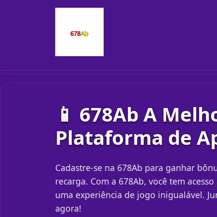
📱 678Ab A Melh
Plataforma de A
Cadastre-se na 678Ab para ganhar bônu
recarga. Com a 678Ab, você tem acesso 
uma experiência de jogo inigualável. J
agora!