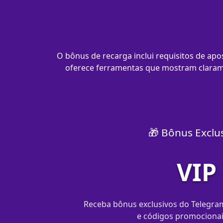
O bônus de recarga inclui requisitos de ap
oferece ferramentas que mostram claram
🎁 Bônus Exclu
VIP
Receba bônus exclusivos do Telegra
e códigos promocionai