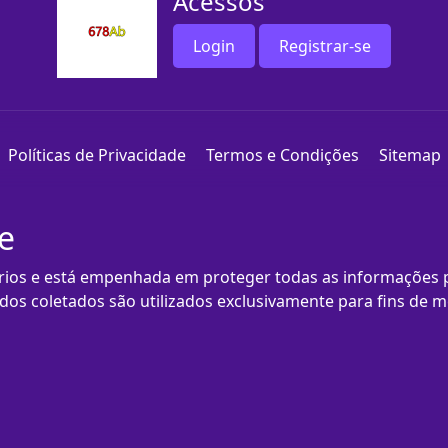
Acessos
Login
Registrar-se
Políticas de Privacidade
Termos e Condições
Sitemap
de
ários e está empenhada em proteger todas as informações 
os coletados são utilizados exclusivamente para fins de m