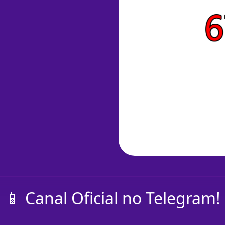
📱 Canal Oficial no Telegram!