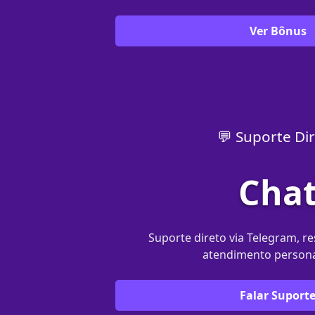
Ver Bônus
💬 Suporte Di
Cha
Suporte direto via Telegram, r
atendimento persona
Falar Suport