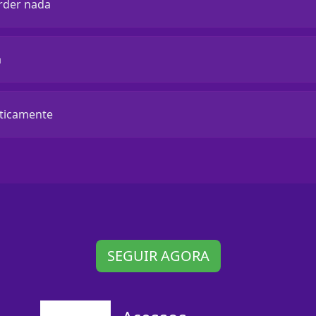
erder nada
a
aticamente
SEGUIR AGORA