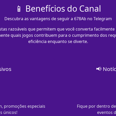
📱 Benefícios do Canal
Descubra as vantagens de seguir a 678Ab no Telegram
ostas razoáveis que permitem que você converta facilmente
ente quais jogos contribuem para o cumprimento dos requi
eficiência enquanto se diverte.
sivos
📢 Notí
m, promoções especiais
Fique por dentro d
s únicos!
eventos d