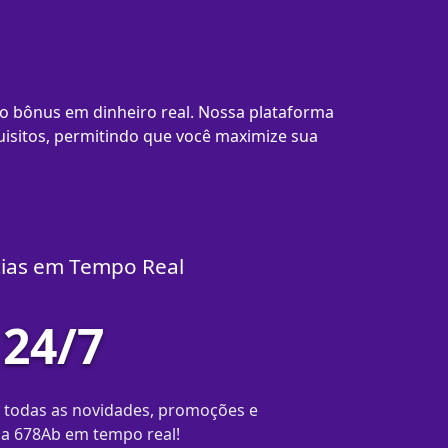
 o bônus em dinheiro real. Nossa plataforma
sitos, permitindo que você maximize sua
cias em Tempo Real
24/7
e todas as novidades, promoções e
a 678Ab em tempo real!