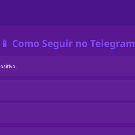
📱 Como Seguir no Telegram
ositivo