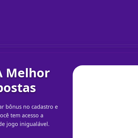
A Melhor
postas
ar bônus no cadastro e
você tem acesso a
e jogo inigualável.