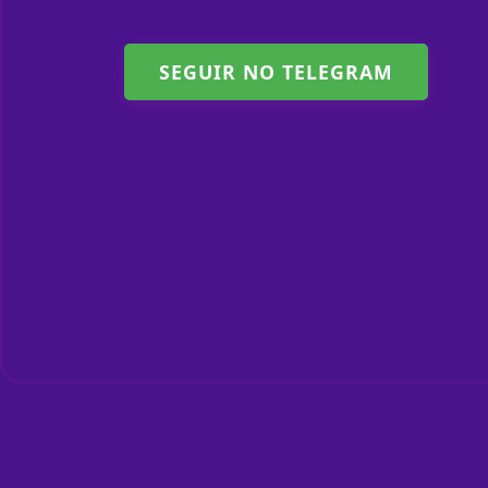
SEGUIR NO TELEGRAM