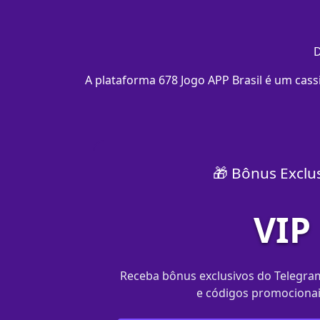
D
A plataforma 678 Jogo APP Brasil é um cas
🎁 Bônus Exclu
VIP
Receba bônus exclusivos do Telegra
e códigos promocionai