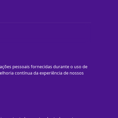
mações pessoais fornecidas durante o uso de
elhoria contínua da experiência de nossos