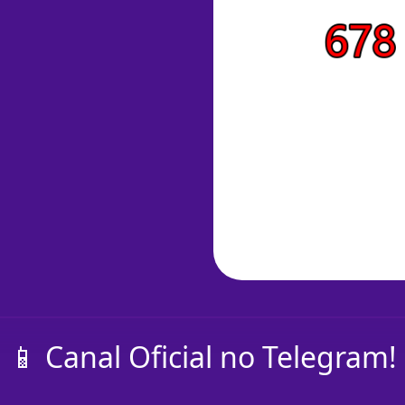
📱 Canal Oficial no Telegram!