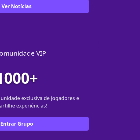
Ver Notícias
Comunidade VIP
1000+
unidade exclusiva de jogadores e
rtilhe experiências!
Entrar Grupo