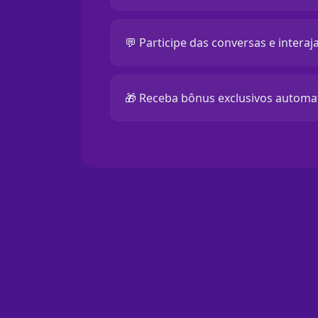
💬 Participe das conversas e interaj
🎁 Receba bônus exclusivos autom