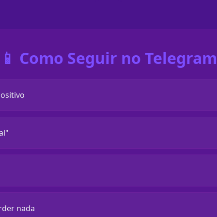
📱 Como Seguir no Telegram
ositivo
al"
erder nada