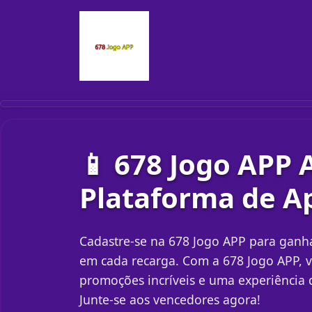
📱 678 Jogo APP 
Plataforma de A
Cadastre-se na 678 Jogo APP para ganh
em cada recarga. Com a 678 Jogo APP, 
promoções incríveis e uma experiência d
Junte-se aos vencedores agora!