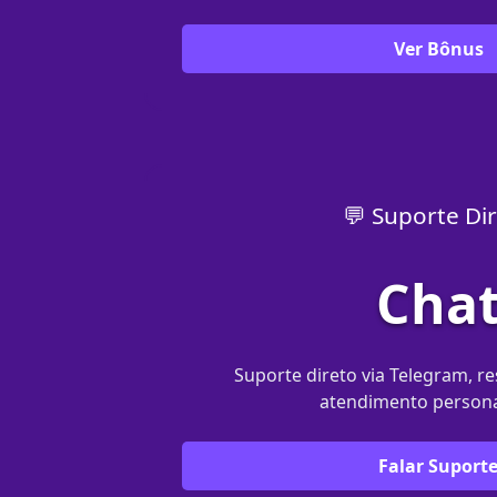
Ver Bônus
💬 Suporte Di
Cha
Suporte direto via Telegram, r
atendimento persona
Falar Suport