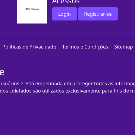
Acessos
Login
Registrar-se
Políticas de Privacidade
Termos e Condições
Sitemap
de
s usuários e está empenhada em proteger todas as informaç
os coletados são utilizados exclusivamente para fins de m