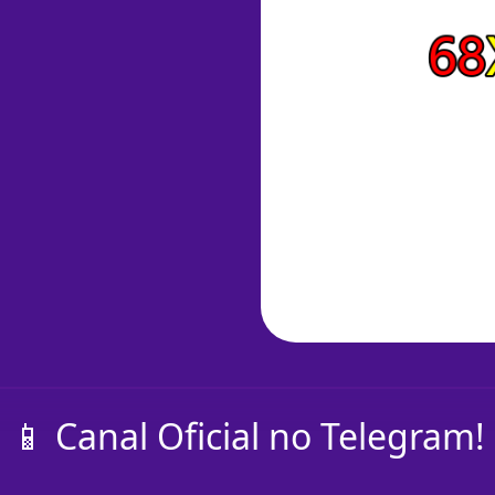
📱 Canal Oficial no Telegram!