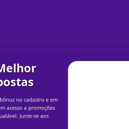
Melhor
postas
 bônus no cadastro e em
tem acesso a promoções
ualável. Junte-se aos