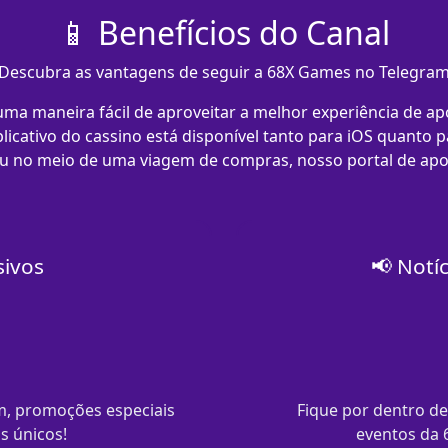
📱 Benefícios do Canal
Descubra as vantagens de seguir a 68X Games no Telegra
uma maneira fácil de aproveitar a melhor experiência de ap
licativo do cassino está disponível tanto para iOS quanto 
ou no meio de uma viagem de compras, nosso portal de apos
sivos
📢 Notí
m, promoções especiais
Fique por dentro d
s únicos!
eventos da 