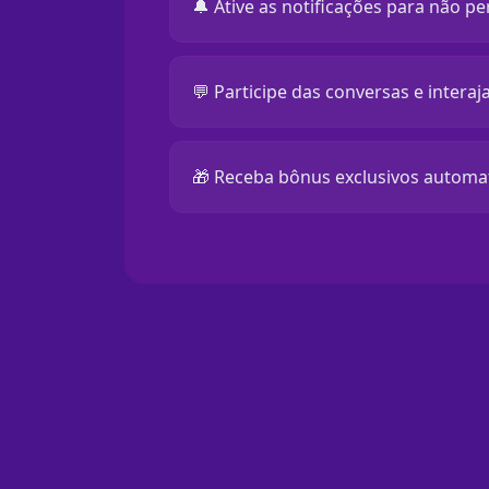
🔔 Ative as notificações para não p
💬 Participe das conversas e interaj
🎁 Receba bônus exclusivos autom