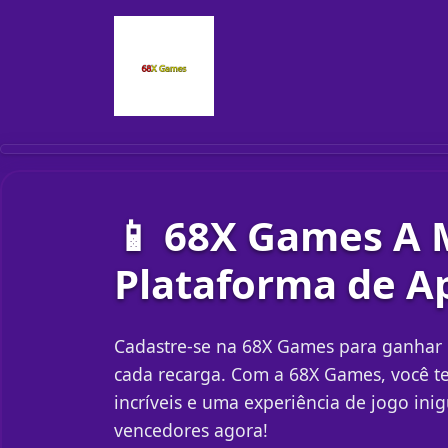
📱 68X Games A 
Plataforma de A
Cadastre-se na 68X Games para ganhar
cada recarga. Com a 68X Games, você 
incríveis e uma experiência de jogo inig
vencedores agora!