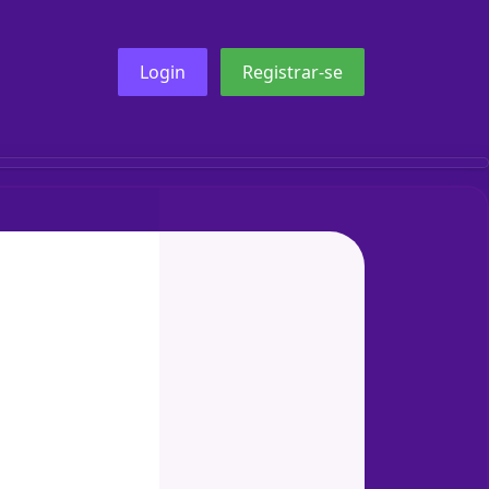
Login
Registrar-se