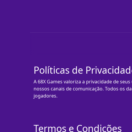
Políticas de Privacida
A 68X Games valoriza a privacidade de seu
nossos canais de comunicação. Todos os dad
jogadores.
Termos e Condições