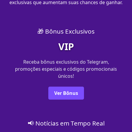
exclusivas que aumentam suas chances de ganhar.
🎁 Bônus Exclusivos
VIP
Receba bônus exclusivos do Telegram,
promoções especiais e códigos promocionais
únicos!
Ver Bônus
📢 Notícias em Tempo Real