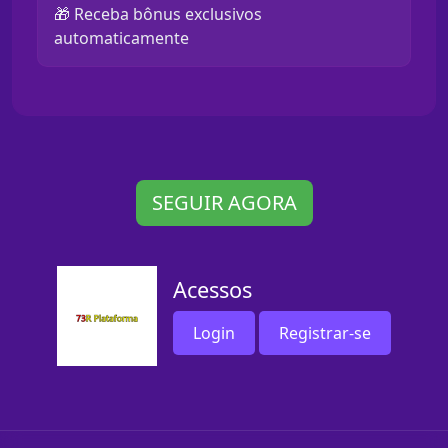
🎁 Receba bônus exclusivos
automaticamente
SEGUIR AGORA
Acessos
Login
Registrar-se