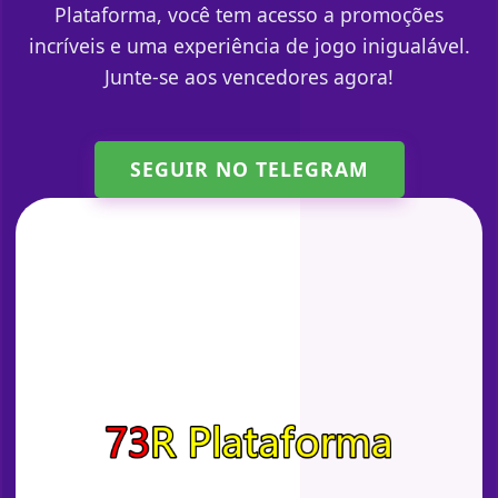
Plataforma, você tem acesso a promoções
incríveis e uma experiência de jogo inigualável.
Junte-se aos vencedores agora!
SEGUIR NO TELEGRAM