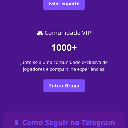
Falar Suporte
👥 Comunidade VIP
1000+
Junte-se a uma comunidade exclusiva de
jogadores e compartilhe experiências!
Entrar Grupo
📱 Como Seguir no Telegram