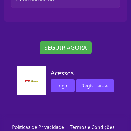
SEGUIR AGORA
Acessos
Login
Registrar-se
Políticas de Privacidade
Termos e Condições