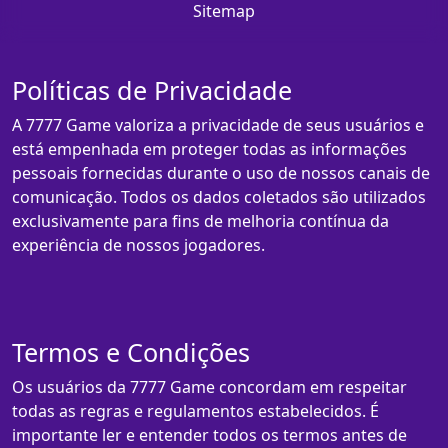
Sitemap
Políticas de Privacidade
A 7777 Game valoriza a privacidade de seus usuários e
está empenhada em proteger todas as informações
pessoais fornecidas durante o uso de nossos canais de
comunicação. Todos os dados coletados são utilizados
exclusivamente para fins de melhoria contínua da
experiência de nossos jogadores.
Termos e Condições
Os usuários da 7777 Game concordam em respeitar
todas as regras e regulamentos estabelecidos. É
importante ler e entender todos os termos antes de