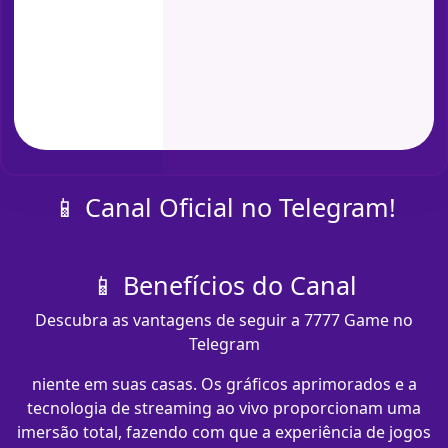
📱 Canal Oficial no Telegram!
📱 Benefícios do Canal
Descubra as vantagens de seguir a 7777 Game no
Telegram
niente em suas casas. Os gráficos aprimorados e a
tecnologia de streaming ao vivo proporcionam uma
imersão total, fazendo com que a experiência de jogos