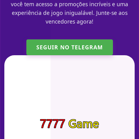
você tem acesso a promoções incríveis e uma
experiência de jogo inigualável. Junte-se aos
vencedores agora!
SEGUIR NO TELEGRAM