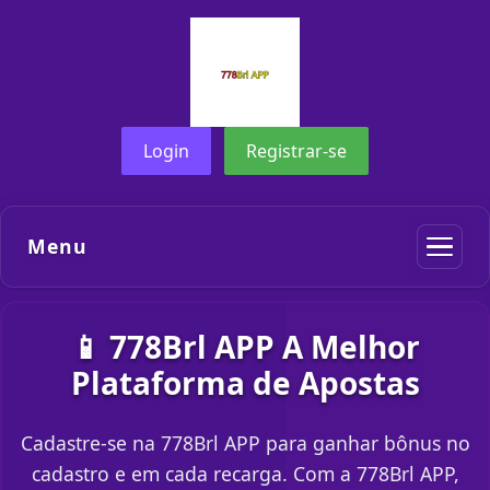
Login
Registrar-se
Menu
📱 778Brl APP A Melhor
Plataforma de Apostas
Cadastre-se na 778Brl APP para ganhar bônus no
cadastro e em cada recarga. Com a 778Brl APP,