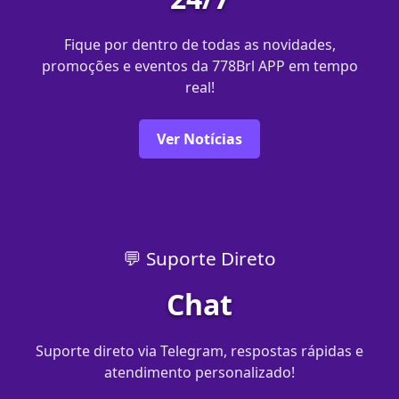
Fique por dentro de todas as novidades,
promoções e eventos da 778Brl APP em tempo
real!
Ver Notícias
💬 Suporte Direto
Chat
Suporte direto via Telegram, respostas rápidas e
atendimento personalizado!