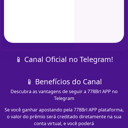
📱 Canal Oficial no Telegram!
📱 Benefícios do Canal
Descubra as vantagens de seguir a 778Brl APP no
Telegram
Se você ganhar apostando pela 778Brl APP plataforma,
o valor do prêmio será creditado diretamente na sua
conta virtual, e você poderá