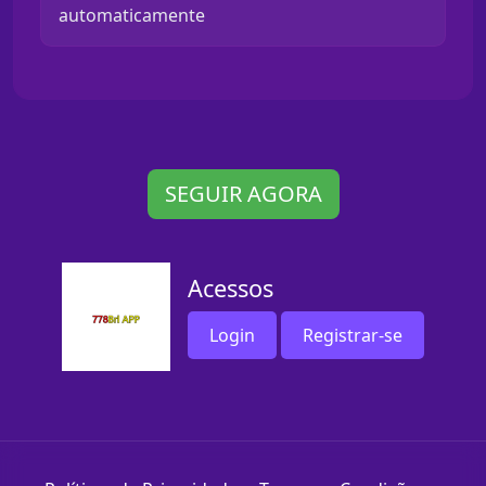
automaticamente
SEGUIR AGORA
Acessos
Login
Registrar-se